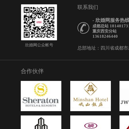
联系我们
线与肤色衬托得更加亮丽
新蓝色新娘礼服——敬酒
- 欣婚网服务热线 
定要红色吗清新蓝色新娘
18140173
成都总站
抹蓝能将你衬托得更加清
重庆西安分站
单而又不失华丽的褶皱，
13618246440
衬托得更加优雅高贵。无
欣婚网公众帐号
总部地址：四川省成都市成华
增添了一抹俏皮与活力。
色新娘礼服——敬酒服敬
红色吗粉色一直都被认为
色，但这几款新娘礼服的
合作伙伴
爱中增添了一丝高贵与浪
条勾勒出完美好身材，更
的高贵突显出来，充满垂
显现出新娘修长的身材。
槟色新娘礼服——敬酒服
要红色吗香槟色给人的印
优雅的，当然这款短香槟
例外，白色印花的图案，