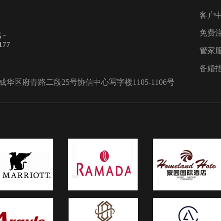
出色二、清
me3. The Man4. San Francisco5. C
客户
服敬酒服一
you feel it6. 我是你的大猩猩7. Th
免费
-
礼服，这一
medallion calls8. 为你钟情9. 特
177
纯动人，简
10. 一家一三、新娘入场环节1. B
管家
将整件礼服
Choeus2. Canon in D3. The sally
备婚
疑又给礼服
gardens4. 婚礼进行曲5. 婚礼进行
区府青路二段25号协信中心写字楼1105-1106号
三：高贵粉
婚礼进行曲7. 费加罗的婚礼8. Giv
酒服一定要
Me Your Hand9. do10. Ave Mari
是可爱的颜
新人致辞环节1. 蒲公英的约定_伴
设计却在可
一路上有你3. 天生注定4. Two Les
漫。白色金
Lonely People In The World5. 
好的将礼服
爱祝贺6. 你是爱7. First Of May8.
坠感的裙板
天爱你多一些_纯音乐9. 懂你10.
四、璀璨香
代价五、新人退场环节1. love wil
敬酒服一定
keep us alive2. 欢乐颂3. 爱你
象都是高贵
天4. 恋爱频率5. Time To Say
色礼服也不
Goodbye6. She7. 简单爱8. 不得不
俏皮的蝴蝶
First Of May10. 每天爱你多一些