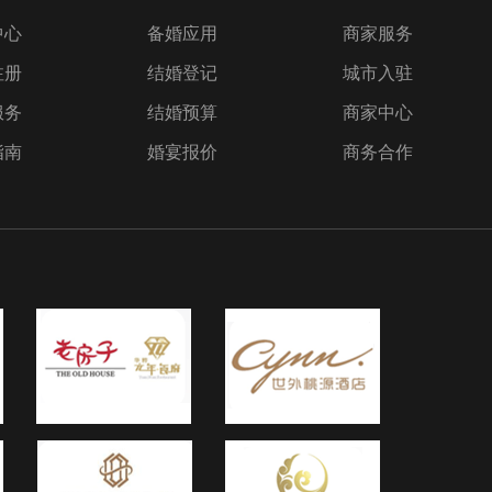
an
中心
备婚应用
商家服务
e
注册
结婚登记
城市入驻
别的人
r
服务
结婚预算
商家中心
指南
婚宴报价
商务合作
曲6.
e
a 四、
奏2.
s
今晚为
 每
 爱的
l
不是两三
爱9.
_纯音