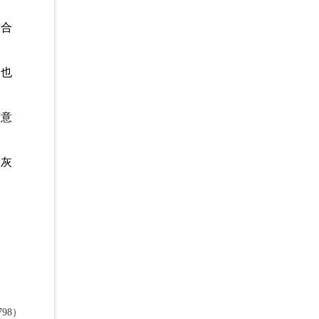
适合
，也
随意
深灰
98）