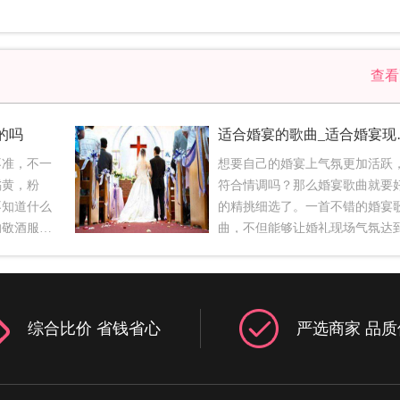
查
的吗
适合婚宴
不准，不一
想要自己的婚宴上气氛更加活跃
橘黄，粉
符合情调吗？那么婚宴歌曲就要
不知道什么
的精挑细选了。一首不错的婚宴
的敬酒服就
曲，不但能够让婚礼现场气氛达
意的，但一
个高潮，同时也能彰显新人的品
结婚是喜
今天欣婚网就给你介绍一下婚宴
、优雅藕色
有哪些。一、开场迎宾环节1. 梦
服一定要红
婚礼2. 出嫁3. 世界最美的风景4.
综合比价 省钱省心
严选商家 品质
一种别致的
Because Of You5. 爱情证书6. 今
，与藕荷色
要嫁给我7. 激情燃烧的岁月8. Past
的感觉。而
reflections9. 给你们10.就是爱你
将新娘的曲
新郎入场环节1. 喜欢喜欢2. Marr