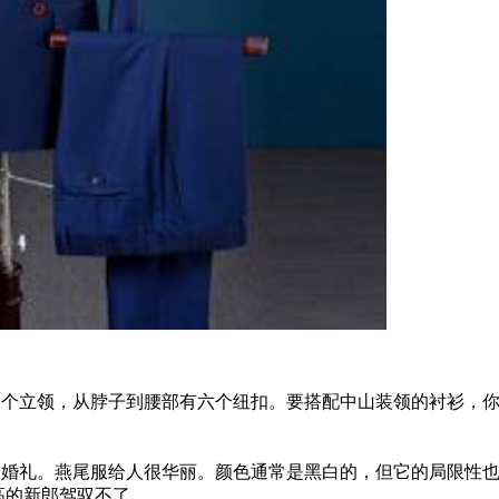
一个立领，从脖子到腰部有六个纽扣。要搭配中山装领的衬衫，
的婚礼。燕尾服
给人
很华丽。颜色通常是黑白的，但它的局限性
高
的
新郎
驾驭不了
。