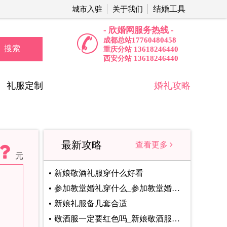
结婚工具
城市入驻
关于我们
- 欣婚网服务热线 -
17760480458
成都总站
搜索
13618246440
重庆分站
13618246440
西安分站
礼服定制
婚礼攻略
最新攻略
查看更多
元
新娘敬酒礼服穿什么好看
参加教堂婚礼穿什么_参加教堂婚礼着装注意事项
新娘礼服备几套合适
敬酒服一定要红色吗_新娘敬酒服颜色选择