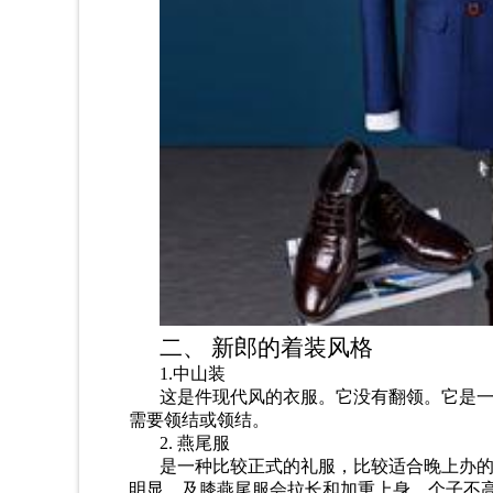
二
、
新郎的着装风格
1
.
中山装
这是件现代
风
的衣服。它没有翻领。它是
需要领结或领结。
2. 燕尾服
是一种比较正式的礼服，比较适合晚上
办
明显。及膝燕尾服会拉长和加重上身，个子不