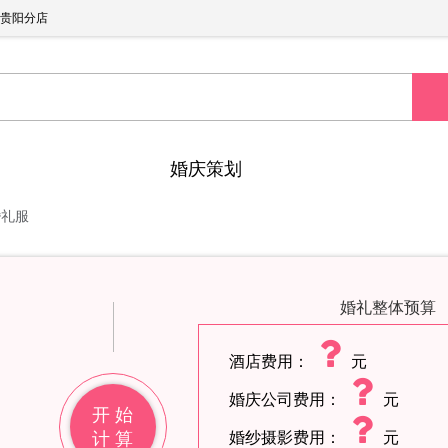
贵阳分店
婚庆策划
婚礼服
婚礼整体预算
酒店费用：
元
婚庆公司费用：
元
开 始
计 算
婚纱摄影费用：
元