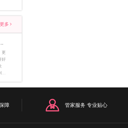
看更多
的歌曲_适合婚宴现场放的歌曲
，更
好好
歌
到一
味。
歌曲
中的
保障
管家服务 专业贴心
天你
el
 二、
y