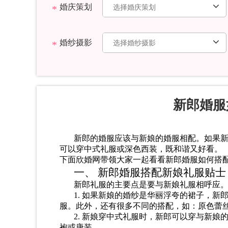
婚庆策划
婚纱摄影
新郎婚服
新郎的婚
服
应该与新娘的婚
服
相配。如果
可以穿中式礼服或深色西装，既和谐又好看。
下面
欣婚网
带领大家一起看看
新郎婚服如何搭
一、
新郎婚
服搭配
新娘礼服
贴士
新郎礼服的
主
要点是
要
与新娘礼服相呼应
1. 如果新娘的婚纱是华丽浮夸的裙子，
服。此外，还有很多不同的搭配，如：原色蕾
2. 新娘穿中式礼服时，新郎可以穿与新
袍或唐装。