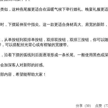
服类似，这种燕尾服更适合在温暖气候下举行婚礼。晚宴礼服更
下时，
下摆
延伸至中指尖。这一款更适合身材高大、肩宽的新郎
式
，从单按钮到双排单按钮，双排双按钮，双排三按钮，你可以
带，可以搭配丝光背心或有褶皱的宽腰带。
短，沿着下摆的弧线到后面逐渐形成一条长尾。一般使用黑色或
装会加深客人对新郎的好感。
全部内容，希望能帮助大家！
分享（50）
点赞（77