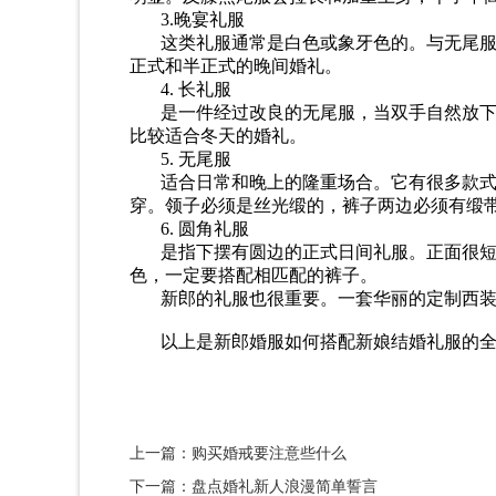
3.
晚宴礼服
这类礼服通常是白色或象牙色的。与
无
尾
正式和半正式的晚间婚礼。
4.
长礼服
是一件经过改良的
无
尾服，当双手自然放
比较
适合冬天的婚礼。
5.
无
尾服
适合日常和晚上的隆重场合。它有很多
款
穿
。领子必须是丝光缎的，裤子两边必须有缎
6. 圆
角礼服
是指
下摆有
圆边的正式日间礼服。
正
面很
色，一定要搭配
相匹配的
裤子。
新郎的礼服也很重要。一套华丽的定制西
以上是
新郎婚服如何搭配新娘结婚礼服
的
上一篇：购买婚戒要注意些什么
下一篇：盘点婚礼新人浪漫简单誓言