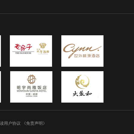
细阅读用户协议
《免责声明》