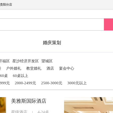
贵阳分店
婚庆策划
开福区
星沙经济开发区
望城区
楼
户外婚礼
教堂婚礼
酒店
宴会中心
-60桌
60桌以上
1999元
2000-2499元
2500-3000元
3000元以上
美雅斯国际酒店
星级酒店
4-24桌
|