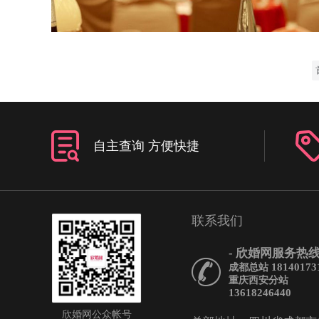
自主查询 方便快捷
联系我们
- 欣婚网服务热线 
18140173
成都总站
重庆西安分站
13618246440
欣婚网公众帐号