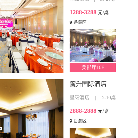
1288-3288
元/桌
岳麓区
美郡厅16F
麓升国际酒店
星级酒店
5-10桌
|
2888-2888
元/桌
岳麓区