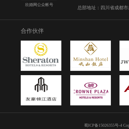
两包喜烟。2、给筹办婚礼
欣婚网公众帐号
总部地址：四川省成都市成华
员：一般是一人一包，这
包括婚庆工作人员、车队
帮忙的亲戚;3、堵门的时
新娘的时候按风俗都是要
合作伙伴
多男同胞可能就要烟了;4
零散发的，比如新人在迎
新郎一般是要给男来宾发
有就是给邻居、小区物业什
般选什么喜烟其实要看当
而定，还有就是的名称一
头。一般最好是红色包装
谐音的，像双喜，沾个喜
有硬性规定,看财力定!以
关于婚宴喜烟的介绍，希
用。
蜀ICP备15026355号-4
Co