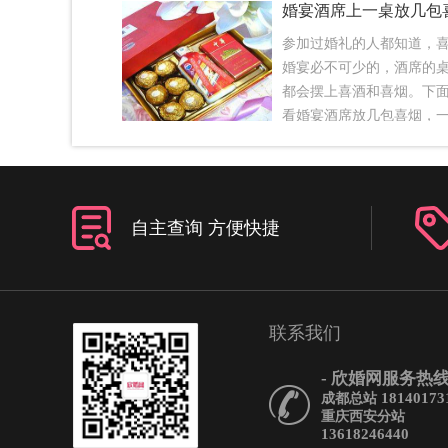
参加过婚礼的人都知道，
婚宴必不可少的，酒席的
都会摆上喜酒和喜烟。下
看婚宴酒席放几包喜烟，
喜烟。婚宴酒席放几包喜
桌一开始没坐人时都是两
酒，等到坐上人的时候，
是不留烟的，另外上两瓶
自主查询 方便快捷
客那的烟，酒席开一半的
加，一般是双数，两包。
事儿，新人不用管。一般
婚宴，5包以内就差不多了
联系我们
摆阔，那就干脆人手一包
尴尬，有些人有，有些人
- 欣婚网服务热线 
上要给哪些人散发喜烟1、
18140173
成都总站
是借的话，帮忙的司机师
重庆西安分站
酒的，所以人走的时候最
13618246440