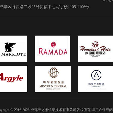
的工作人
欢被，寓意新人能够婚后幸福、
区府青路二段25号协信中心写字楼1105-1106号
里面主要就
美美、子孙满堂。2、存折现在年
司机和自家
人的理财意识很强，所以有的家
候：新郎接
其买一些孩子不喜欢的陪嫁品，
堵门的，很
直接给她们一个存折，让小两口
、就是一些
做投资去，这样既可以省去买东
宾的时候，
烦恼，而且也可以把那部分钱省
喜烟的，还
花在更有用的地方。一般来说，
么的。 一
的金额有大有小，家庭好一点的
地人的喜好
10万元左右。3、家电大件家具
定得好意
电用品也是嫁妆中非常重要的一
的，或者用
成部分，通常情况下，我们现在
字而已，没
的传统三大件是指洗衣机、冰箱
上就是一些
视机，其他方面根据新娘家庭情
望对大家有
还有加送空调、电脑等，如果新
面已经将新房买好，还有的是女
出钱装修的，也有通俗的说法男
房、女方买车。4、首饰珠宝对于
嫁的女儿，父母总是希望能够给
pyright © 2016-2026 成都天之缘信息技术有限公司版权所有 请用户仔