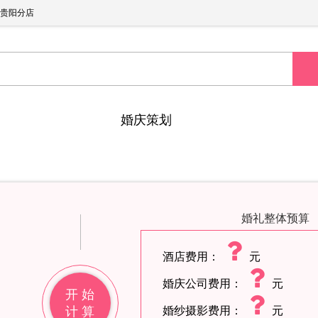
贵阳分店
婚庆策划
婚礼整体预算
酒店费用：
元
婚庆公司费用：
元
开 始
计 算
婚纱摄影费用：
元