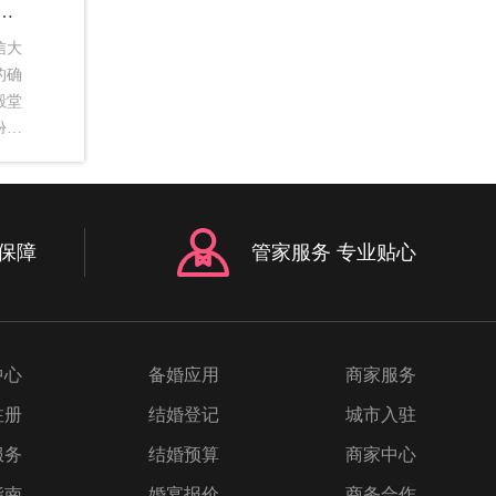
备什么嫁妆_新娘嫁妆都需要准备什么
信大
的确
殿堂
份丰
最开
实就
女儿
以应
保障
管家服务 专业贴心
身份
身份
备什
了解
愿
中心
备婚应用
商家服务
包
注册
结婚登记
城市入驻
妆中
新人
服务
结婚预算
商家中心
为合
指南
婚宴报价
商务合作