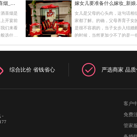
婚宴酒席上一桌放几包喜烟_选什么喜烟
嫁女儿要准
喜酒喜烟是
女儿是父母的心头肉，这句话相
桌上开宴前
家都了解。的确，父母养育子女
面我们来看
是很不容易的，当子女步入结婚
一般选什么
的时候，当然更加少不了的是一
烟一般是每
厚的嫁妆，以代表父母的心意。
包烟，两瓶
始的陪嫁嫁妆是什么意思呢？其
女客那一般
是为了补贴家用。为了让自己的
饮料的，男
能够过好一些，准备这些东西可
综合比价 省钱省心
严选商家 品质
时候再添
不时之需。嫁妆同样象征了女家
这是总管的
还有财势，换句话说嫁妆是女儿
来说，普通
地位的保证。现如今嫁女儿要准
。如果要
么嫁妆？相信很多朋友们都想要
，免得数量
一些，下面小编就来满足大家的
客户
没有。婚礼
望。1、床上用品新人的床上用品
免费
-
如果是车
括枕头、被褥都需要由女方的嫁
177
傅是不能喝
出，枕头要是龙凤枕，有着对于
管家
好给塞上一
龙凤呈祥的美好寓意，被子被称
备婚