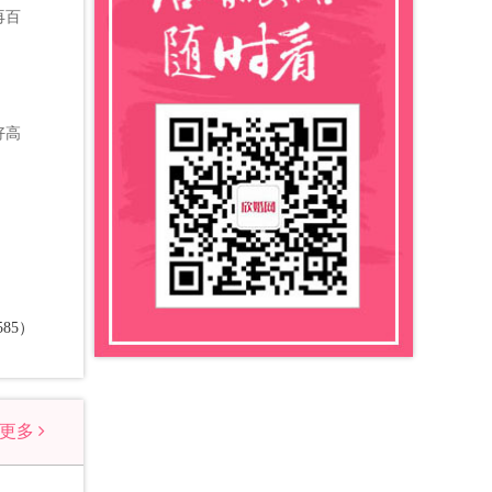
再百
好高
85）
看更多