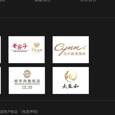
和和
轻
长与
不如
自己
西的
下来
存折
话再
、家
个组
所说
、电
况，
郎方
方家
方买
出
她打
细阅读用户协议
《免责声明》