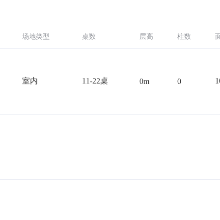
场地类型
桌数
层高
柱数
室内
11-22桌
1
0m
0