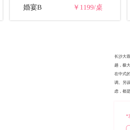
婚宴B
￥1199/桌
长沙大蓉
趟，极
在中式
调。另
虑，都