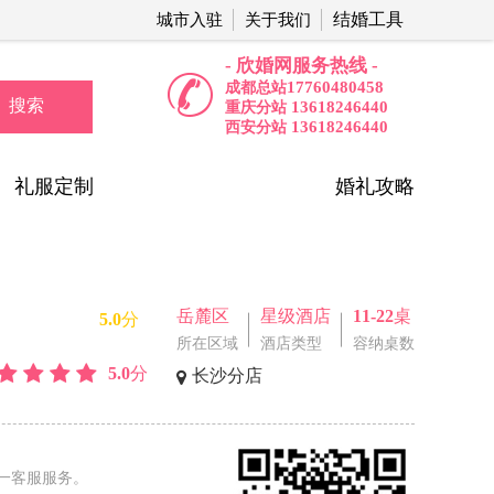
结婚工具
城市入驻
关于我们
- 欣婚网服务热线 -
17760480458
成都总站
搜索
13618246440
重庆分站
13618246440
西安分站
礼服定制
婚礼攻略
岳麓区
星级酒店
11-22桌
5.0分
所在区域
酒店类型
容纳桌数
5.0分
长沙分店
一客服服务。