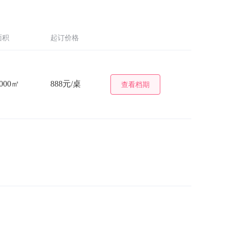
面积
起订价格
000㎡
888元/桌
查看档期