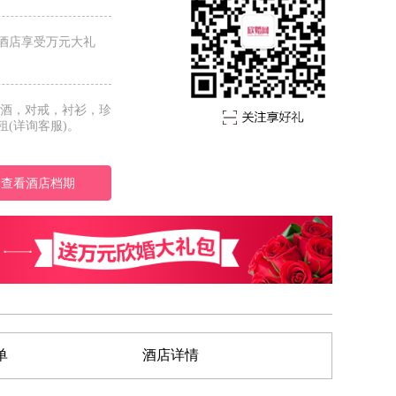
酒店享受万元大礼
红酒，对戒，衬衫，珍
(详询客服)。
查看酒店档期
单
酒店详情