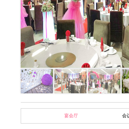
宴会厅
会