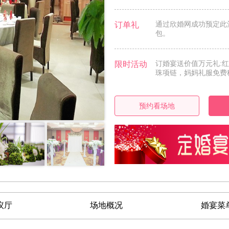
订单礼
通过欣婚网成功预定此
包。
限时活动
订婚宴送价值万元礼:
珠项链，妈妈礼服免费租
预约看场地
议厅
场地概况
婚宴菜