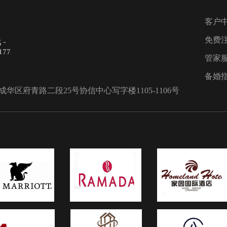
客户
免费
-
177
管家
备婚
区府青路二段25号协信中心写字楼1105-1106号